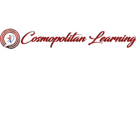
Descriere
Informații suplimentare
Recenzii (0)
Jocul negocieri-
Tactici și strategii
pentru a ieși