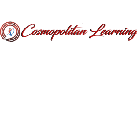
Testeaza-ti GRATUIT nivelul
de limba engleza
Informații suplimentare
Individuale, meditatii 1 la 1,