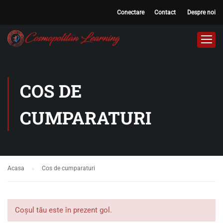
Conectare
Contact
Despre noi
COS DE
CUMPARATURI
Acasa
Cos de cumparaturi
Coșul tău este în prezent gol.